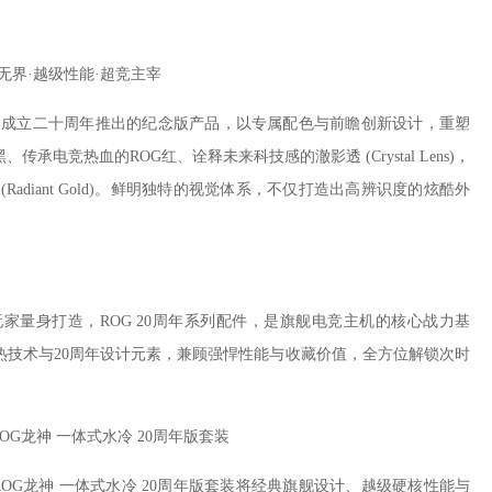
无界·越级性能·超竞主宰
品牌成立二十周年推出的纪念版产品，以专属配色与前瞻创新设计，重塑
电竞热血的ROG红、诠释未来科技感的澈影透 (Crystal Lens)，
adiant Gold)。鲜明独特的视觉体系，不仅打造出高辨识度的炫酷外
家量身打造，ROG 20周年系列配件，是旗舰电竞主机的核心战力基
热技术与20周年设计元素，兼顾强悍性能与收藏价值，全方位解锁次时
&ROG龙神 一体式水冷 20周年版套装
主板&ROG龙神 一体式水冷 20周年版套装将经典旗舰设计、越级硬核性能与