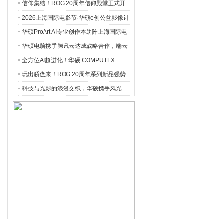
展区引爆玩家热情
信仰集结！ROG 20周年信仰殿堂正式开
启
2026上海国际电影节·华硕e创公益影像计
划荣誉片单发布，青年影像点亮时代微光
华硕ProArt AI专业创作本助阵上海国际电
影节“AI片场”，共筑AI影像创作新生态
华硕电脑携手腾讯云达成战略合作，端云
协同构筑AI PC服务新生态
全方位AI超进化！华硕 COMPUTEX
2026 开启企业至边缘 AI 转型新时代
玩出骄傲来！ROG 20周年系列新品强势
登场COMPUTEX 2026
科技与光影的浪漫交织，华硕携手风光
Pixel 365打造“视间此刻”影像盛宴