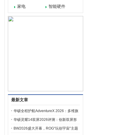
家电
智能硬件
最新文章
华硕全程护航AdventureX 2026：多维旗
舰设备赋能，让青年创客灵感全开
华硕灵耀14双屏2026评测：创新双屏形
态如何重塑移动办公体验
BW2026盛大开幕，ROG“玩创宇宙”主题