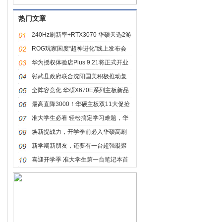
热门文章
240Hz刷新率+RTX3070 华硕天选2游
戏本强势开售
ROG玩家国度“超神进化”线上发布会
推出腾讯ROG游戏手机7系列新品
华为授权体验店Plus 9.21将正式开业
新零售布局再升级
彰武县政府联合沈阳国美积极推动复
产复工 助农活动月正式启幕
全阵容竞化 华硕X670E系列主板新品
亮相科隆展
最高直降3000！华硕主板双11大促抢
先知
准大学生必看 轻松搞定学习难题，华
硕灵耀Pro16 2022不容错过
焕新提战力，开学季前必入华硕高刷
电竞显示器！
新学期新朋友，还要有一台超强凝聚
力的TUF小旋风！
喜迎开学季 准大学生第一台笔记本首
选华硕灵耀X 13