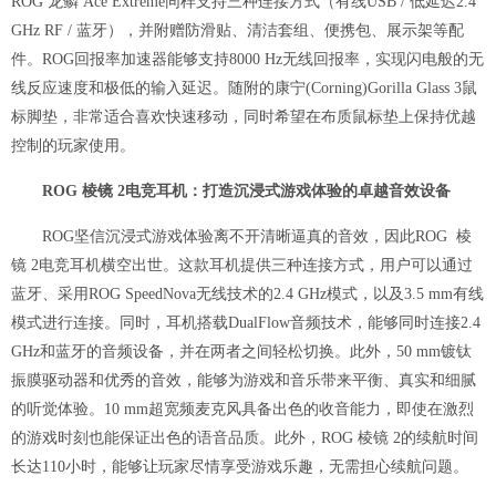
ROG 龙鳞 Ace Extreme同样支持三种连接方式（有线USB / 低延迟2.4
GHz RF / 蓝牙），并附赠防滑贴、清洁套组、便携包、展示架等配
件。ROG回报率加速器能够支持8000 Hz无线回报率，实现闪电般的无
线反应速度和极低的输入延迟。随附的康宁(Corning)Gorilla Glass 3鼠
标脚垫，非常适合喜欢快速移动，同时希望在布质鼠标垫上保持优越
控制的玩家使用。
ROG 棱镜 2电竞耳机：打造沉浸式游戏体验的卓越音效设备
ROG坚信沉浸式游戏体验离不开清晰逼真的音效，因此ROG 棱
镜 2电竞耳机横空出世。这款耳机提供三种连接方式，用户可以通过
蓝牙、采用ROG SpeedNova无线技术的2.4 GHz模式，以及3.5 mm有线
模式进行连接。同时，耳机搭载DualFlow音频技术，能够同时连接2.4
GHz和蓝牙的音频设备，并在两者之间轻松切换。此外，50 mm镀钛
振膜驱动器和优秀的音效，能够为游戏和音乐带来平衡、真实和细腻
的听觉体验。10 mm超宽频麦克风具备出色的收音能力，即使在激烈
的游戏时刻也能保证出色的语音品质。此外，ROG 棱镜 2的续航时间
长达110小时，能够让玩家尽情享受游戏乐趣，无需担心续航问题。