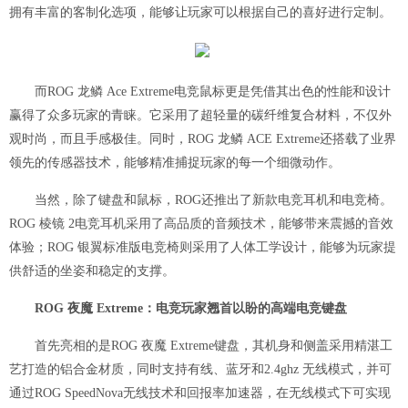
拥有丰富的客制化选项，能够让玩家可以根据自己的喜好进行定制。
而ROG 龙鳞 Ace Extreme电竞鼠标更是凭借其出色的性能和设计
赢得了众多玩家的青睐。它采用了超轻量的碳纤维复合材料，不仅外
观时尚，而且手感极佳。同时，ROG 龙鳞 ACE Extreme还搭载了业界
领先的传感器技术，能够精准捕捉玩家的每一个细微动作。
当然，除了键盘和鼠标，ROG还推出了新款电竞耳机和电竞椅。
ROG 棱镜 2电竞耳机采用了高品质的音频技术，能够带来震撼的音效
体验；ROG 银翼标准版电竞椅则采用了人体工学设计，能够为玩家提
供舒适的坐姿和稳定的支撑。
ROG 夜魔 Extreme：电竞玩家翘首以盼的高端电竞键盘
首先亮相的是ROG 夜魔 Extreme键盘，其机身和侧盖采用精湛工
艺打造的铝合金材质，同时支持有线、蓝牙和2.4ghz 无线模式，并可
通过ROG SpeedNova无线技术和回报率加速器，在无线模式下可实现