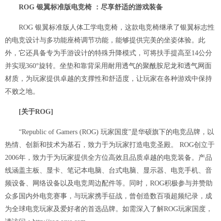
ROG 银翼标准版电竞椅 ：尽享舒适的游戏装备
ROG 银翼标准版人体工学电竞椅，这款电竞椅继承了银翼标志性
的电竞设计与多功能座椅调节功能，能够提供完美的坐姿体验。此
外，它还具备专为手游设计的特殊升降模式，可将扶手提高至14公分
并实现360°旋转。坐垫和靠背采用耐用透气的聚酰胺尼龙和透气网面
材质，为玩家提供卓越的支撑性和舒适度，让玩家在各种游戏中保持
不败之地。
[关于ROG]
“Republic of Gamers (ROG) 玩家国度”是华硕旗下的电竞品牌，以
热情、创新和技术为基石，致力于为玩家打造电竞圣殿。 ROG创立于
2006年，致力于为玩家提供全方位高效且品质卓越的电竞装备。产品
线涵盖主板、显卡、笔记本电脑、台式电脑、显示器、电竞手机、音
频设备、网络设备以及电竞周边配件等。同时，ROG积极参与并赞助
众多国内外电竞赛事，与玩家携手征战，曾创造数百项超频纪录，成
为全球电竞玩家及爱好者的首选品牌。如需深入了解ROG玩家国度，