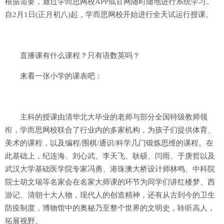
根据需要，通过学而思网校APP或官网随时随地进行系统学习。
自2月1日(正月初八)起，学而思网校开始进行全天试运行授课。
直播课有什么课程？只有语数英吗？
来看一张小学的课表吧：
主科的授课由清华北大毕业的老师与部分全国特级教师领
衔，学而思网校联合了行业内的多家机构，为孩子们提供体育、
美术的课程，以及编程/围棋/通识/科学几门锻炼思维的课程。在
此基础上，纪连海、刘心武、李天飞、耿硕、闫雨、于庚哲以及
武汉大学基础医学院专家冯勇、港珠澳大桥设计师林鸣、中科院
院士胡文瑞等名家会在名家大师课的环节为同学们讲红楼梦、西
游记、清朝十大人物，现代人的创造精神，还有从古到今的卫生
防疫制度，博物馆中的奥秘乃至整个世界的文明史，聆听高人，
拓展视野。