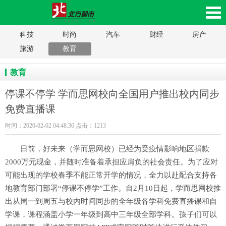
科技
时尚
汽车
财经
房产
课不停学 学而思网校向全国用户推出校内同步免
旅游
教育
费直播课_北方都市，辽沈家电网，沈阳家电
教育
网，辽沈家电家居平台，辽宁数码产品移动版
停课不停学 学而思网校向全国用户推出校内同步
免费直播课
时间：2020-02-02 04:48:36 点击：1213
日前，好未来（学而思网校）已经为受疫情影响地区捐款
2000万元现金，并随时准备着承担应肩负的社会责任。为了应对
可能出现的学校春季不能正常开学的情况，全力以赴配合支持各
地教育部门部署“停课不停学”工作。自2月10日起，学而思网校推
出从周一到周五与校内时间同步的全年级各学科免费直播课和自
学课，课程涵盖小学一年级到高中三年级全部学科。孩子们可以